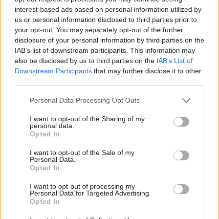
ΣYΝΘΕΣΗ
Sangiovese 10%
interest-based ads based on personal information utilized by
ΠΓΕ ΑΤΤΙΚHΣ,
us or personal information disclosed to third parties prior to
13%
VOL
your opt-out. You may separately opt-out of the further
disclosure of your personal information by third parties on the
ΠΕΡΙΟΧH
Αμπελώνες Πικερμίου
IAB’s list of downstream participants. This information may
also be disclosed by us to third parties on the
IAB’s List of
Downstream Participants
that may further disclose it to other
ΟΙΝΟΠΟIΗΣΗ
14 - 18 ώρες
third parties.
Personal Data Processing Opt Outs
ΓΕΥΣΤΙΚA
Μάτι: Λαμπερό τονισμένο
ΧΑΡΑΚΤΗΡΙΣΤΙΚA
βυσσινί χρώμα.
I want to opt-out of the Sharing of my
personal data.
Μύτη: Γοητευτικά
Opted In
αρώματα που θυμίζουν
αρώματα καραμέλας
I want to opt-out of the Sale of my
Personal Data.
βύσσινου, γλυκό
Opted In
κουταλιού σταφύλι,
μπαχαρικών και πινελιές
I want to opt-out of processing my
Personal Data for Targeted Advertising.
γλυκόριζας.
Opted In
Στόμα: Γεύση ζουμερή, με