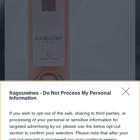
fragouwines -
Do Not Process My Personal
Information
ΑΓΙΩΡΓΙΤΙΚΟ
If you wish to opt-out of the sale, sharing to third parties, or
Αρχική
ΤΑ ΠΡΟΪΟΝΤΑ
ΤΑ ΚΡΑΣΙΑ ΜΑΣ
ΑΓΙΩΡΓΙΤΙΚΟ
processing of your personal or sensitive information for
targeted advertising by us, please use the below opt-out
section to confirm your selection. Please note that after your
ΠΟΙΚΙΛΙΑΚH
Αγιωργίτικο 90%,
opt-out request is processed you may continue seeing