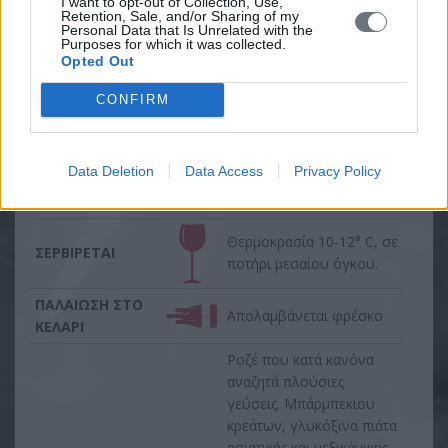
I want to opt-out of Collection, Use,
τραγανή οξύτητα και
Retention, Sale, and/or Sharing of my
διακριτική παρουσία
Personal Data that Is Unrelated with the
Purposes for which it was collected.
τανινών που
Opted Out
προσφέρουν πλούσιο
όγκο και πολυπλοκότητα.
CONFIRM
Πλούσια αρώματα στον
ουρανίσκο, μακρά
πικάντικη επίγευση με
Data Deletion
Data Access
Privacy Policy
βοτανικές χροιές στο
τελείωμα.
Θερμοκρασία 10-12° C, σε
ΣΕΡΒIΡΕΤΑΙ
ποτήρι μεσαίου όγκου.
ΠΑΛΑIΩΣΗ ΣΤΟ
Aπολαμβάνεται φρέσκο
ΚΕΛAΡΙ
Ροζέ που κατά κανόνα
αναζητά πλούσιες
γεύσεις. Μπάρμπεκιου
κρεάτων, γλυκόξινα πιάτα
ασιατικής και μεξικάνικης