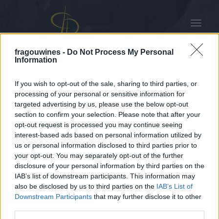
Toggle
navigat
fragouwines -
Do Not Process My Personal
Information
Άλλες Ποικιλίες
If you wish to opt-out of the sale, sharing to third parties, or
processing of your personal or sensitive information for
Αρχική
Ο ΑΜΠΕΛΩΝΑΣ ΤΗΣ ΑΤΤΙΚΗΣ
Άλλες Ποικιλίες
targeted advertising by us, please use the below opt-out
section to confirm your selection. Please note that after your
Άλλες ποικιλίες του Αττικού
opt-out request is processed you may continue seeing
αμπελώνα
interest-based ads based on personal information utilized by
us or personal information disclosed to third parties prior to
Ο Αττικός αμπελώνας, κατά τη δεκαετία του '80,
your opt-out. You may separately opt-out of the further
ακολουθώντας τις τάσεις της εποχής, έστρεψε το
disclosure of your personal information by third parties on the
ενδιαφέρον του και στην καλλιέργεια επιπλέον
IAB’s list of downstream participants. This information may
ποικιλιών. Σήμερα στον αμπελώνα της Αττικής
also be disclosed by us to third parties on the
IAB’s List of
καλλιεργούνται πληθώρα ελληνικών και ξένων
Downstream Participants
that may further disclose it to other
ποικιλιών σταφυλιού.
third parties.