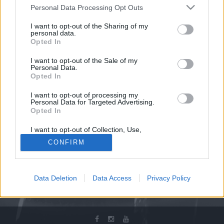
Οι ποικιλίες που καλλιεργούνται σήμερα είναι:
Personal Data Processing Opt Outs
α.
Λευκές ποικιλίες
: Ροδίτης, Ασύρτικο,
I want to opt-out of the Sharing of my
Μαλαγουζιά, Αθήρι, Chardonnay, Sauvignon Blanc,
personal data.
Trebbiano ή Ugni Blanc και Semillon.
Opted In
β.
Κόκκινες ποικιλίες
: Αγιωργίτικο, Μανδηλαριά,
I want to opt-out of the Sale of my
Cabernet Sauvignon, Syrah, Merlot, Sangiovese,
Personal Data.
Opted In
Grenage Rouge και Tempranillo.
Όλες οι ποικιλίες “εκφράζονται” διαφορετικά, ανάλογα
I want to opt-out of processing my
Personal Data for Targeted Advertising.
με το μικροκλίμα της τοποθεσίας που καλλιεργούνται.
Opted In
I want to opt-out of Collection, Use,
Retention, Sale, and/or Sharing of my
CONFIRM
Personal Data that Is Unrelated with the
Purposes for which it was collected.
Opted Out
Data Deletion
Data Access
Privacy Policy